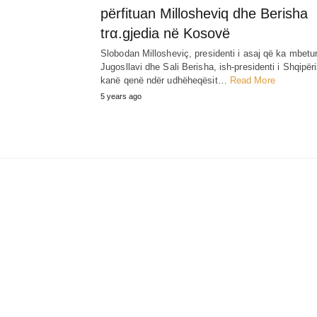
përfituan Millosheviq dhe Berisha
trα.gjedia në Kosovë
Slobodan Millosheviç, presidenti i asaj që ka mbetu
Jugosllavi dhe Sali Berisha, ish-presidenti i Shqipër
kanë qenë ndër udhëheqësit…
Read More
5 years ago