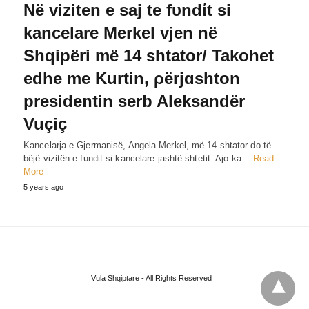
Në viziten e saj te fυndίt si
kancelare Merkel vjen në
Shqipëri më 14 shtator/ Takohet
edhe me Kurtin, ρërjɑshton
presidentin serb Aleksandër
Vuçiç
Kancelarja e Gjermanisë, Angela Merkel, më 14 shtator do të
bëjë vizίtën e fυndίt si kancelare jashtë shtetit. Ajo ka…
Read
More
5 years ago
Vula Shqiptare - All Rights Reserved