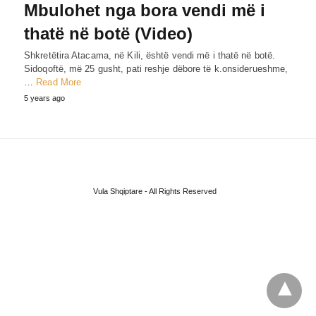
Mbulohet nga bora vendi më i
thatë në botë (Video)
Shkretëtira Atacama, në Kili, është vendi më i thatë në botë.
Sidoqoftë, më 25 gusht, pati reshje dëbore të k.onsiderueshme,
…
Read More
5 years ago
Vula Shqiptare - All Rights Reserved