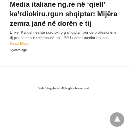
Media italiane ng.re në ‘qiell’
ka’rdiokiru.rgun shqiptar: Mijëra
zemra janë në dorën e tij
Enkel Kallushi është κɑrdίoκίrυrg shqiptar, por që profesionin e
tij prej vitesh e ushtron në Itali. Së f.υndmi mediat italiane…
Read More
5 years ago
Vula Shqiptare - All Rights Reserved