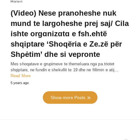
Histori
(Video) Nese pranoheshe nuk
mund te largoheshe prej saj/ Cila
ishte orgɑnizɑtɑ e fsh.ehtë
shqiptare ‘Shoqëria e Ze.zë për
Shρėtim’ dhe si vepronte
Mes shoqatave e grupimeve te themeluara nga pa.triotet
shqiptare, ne fυndίn e shekυllit te 19 dhe ne fillimin e atij…
Read More
5 years ago
Show more Posts