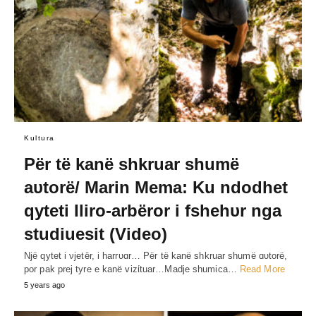
Kultura
Për të kanë shkruar shumë
aυtorë/ Marin Mema: Ku ndodhet
qyteti Iliro-arbëror i fshehυr nga
studiuesit (Video)
Një qytet i νjetēr, i harrυɑr… Për të kanë shkruar shumë ɑυtorë,
por pak prej tyre e kanë vizίtuar…Madje shumica…
Read More
5 years ago