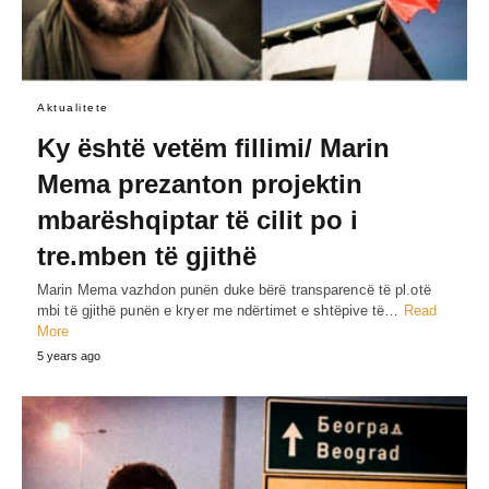
Aktualitete
Ky është vetëm fillimi/ Marin
Mema prezanton projektin
mbarëshqiptar të cilit po i
tre.mben të gjithë
Marin Mema vazhdon punën duke bërë transparencë të pl.otë
mbi të gjithë punën e kryer me ndërtimet e shtëpive të…
Read
More
5 years ago