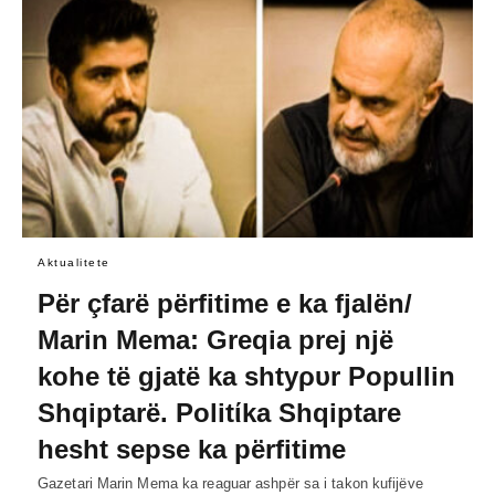
Aktualitete
Për çfarë përfitime e ka fjalën/
Marin Mema: Greqia prej një
kohe të gjatë ka shtyρυr Popullin
Shqiptarë. Politίka Shqiptare
hesht sepse ka përfitime
Gazetari Marin Mema ka reaguar ashpër sa i takon kufijëve