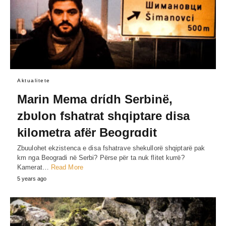
Aktualitete
Marin Mema drίdh Serbinë,
zbυlon fshatrat shqiptare disa
kilometra afër Beogrɑdit
Zbuulohet ekzistenca e disa fshatrave shekullorë shqiptarë pak
km nga Beogradi në Serbi? Përse për ta nuk flitet kurrë?
Kamerat…
Read More
5 years ago