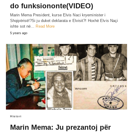
do funksiononte(VIDEO)
Marin Mema President, kurse Elvis Naci kryeminister i
Shqipërisë!?Si ju duket deklarata e Elvisit?! Hoxhë Elvis Naçi
ishte sot në…
Read More
5 years ago
Histori
Marin Mema: Ju prezantoj për