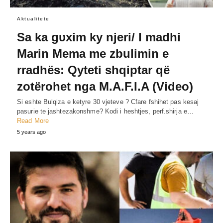
Aktualitete
Sa ka gυxim ky njeri/ I madhi
Marin Mema me zbulimin e
rradhës: Qyteti shqiptar që
zotërohet nga M.A.F.I.A (Video)
Si eshte Bulqiza e ketyre 30 vjeteve ? Cfare fshihet pas kesaj
pasurie te jashtezakonshme? Kodi i heshtjes, perf.shirja e…
Read More
5 years ago