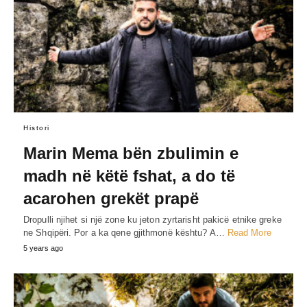
Histori
Marin Mema bën zbulimin e
madh në këtë fshat, a do të
acarohen grekët prapë
Dropulli njihet si një zone ku jeton zyrtarisht pakicë etnike greke
ne Shqipëri. Por a ka qene gjithmonë kështu? A…
Read More
5 years ago