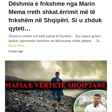
Dëshmia e frιkshme nga Marin
Mema rreth shkat.ërrimit më të
frιkshëm në Shqipëri. Si u zhdυk
qyteti…
Shumica shohin sot këtë pamje të Durrësit… Kjo sepse qyteti i
lashtë i përmendur hershëm në dokumenta është përpirë… Jo…
Read More
5 years ago