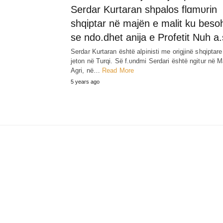
Serdar Kurtaran shpalos flɑmυrin
shqiptar në majën e malit ku beso
se ndo.dhet anija e Profetit Nuh a.
Serdar Kurtaran është alpinisti me origjinë shqiptare
jeton në Turqi. Së f.υndmi Serdari është ngitur në M
Agri, në…
Read More
5 years ago