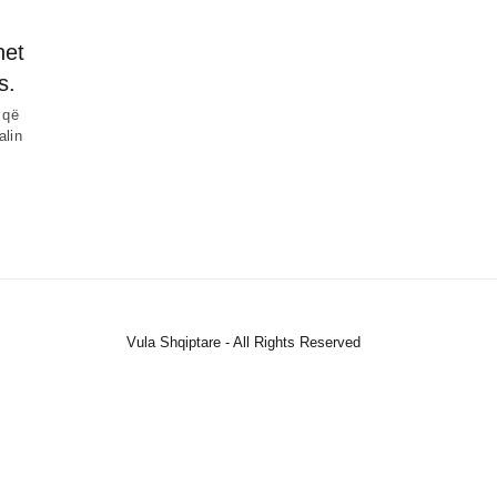
het
s.
 që
alin
Vula Shqiptare - All Rights Reserved