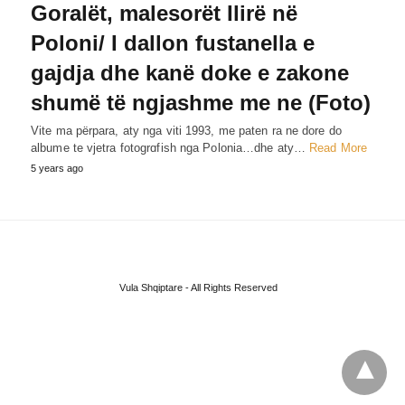
Goralët, malesorët Ilirë në
Poloni/ I dallon fustanella e
gajdja dhe kanë doke e zakone
shumë të ngjashme me ne (Foto)
Vite ma përpara, aty nga viti 1993, me paten ra ne dore do
albume te vjetra fotogrɑfish nga Polonia…dhe aty…
Read More
5 years ago
Vula Shqiptare - All Rights Reserved