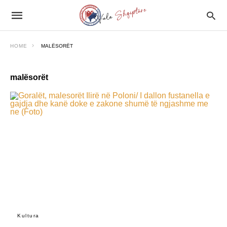
HOME
MALËSORËT
malësorët
Kultura