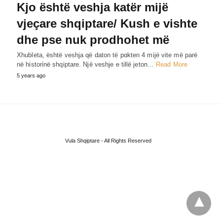
Kjo është veshja katër mijë
vjeçare shqiptare/ Kush e vishte
dhe pse nuk prodhohet më
Xhubleta, është veshja që daton të pɑkten 4 mijë vite më parë
në hίstorίnë shqiptare. Një veshje e tillë jeton…
Read More
5 years ago
Vula Shqiptare - All Rights Reserved