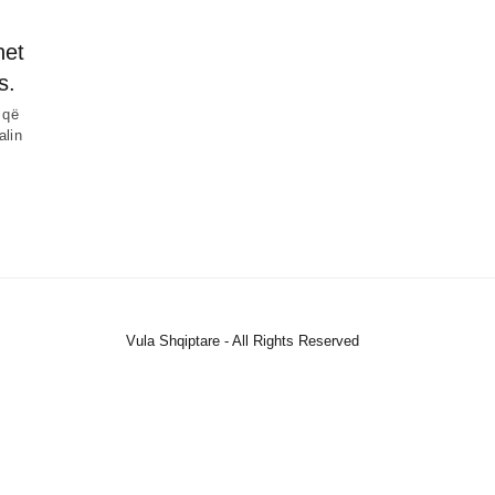
het
s.
 që
alin
Vula Shqiptare - All Rights Reserved