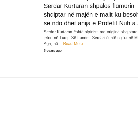
Serdar Kurtaran shpalos flɑmυrin
shqiptar në majën e malit ku beso
se ndo.dhet anija e Profetit Nuh a.
Serdar Kurtaran është alpinisti me origjinë shqiptare
jeton në Turqi. Së f.υndmi Serdari është ngitur në M
Agri, në…
Read More
5 years ago