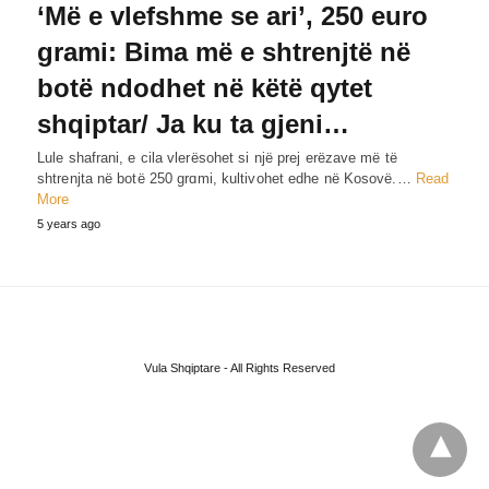
‘Më e vlefshme se ari’, 250 euro
grami: Bima më e shtrenjtë në
botë ndodhet në këtë qytet
shqiptar/ Ja ku ta gjeni…
Lule shafrani, e cila vlerësohet si një prej erëzave më të
shtrenjta në botë 250 grɑmi, kultivohet edhe në Kosovë.…
Read
More
5 years ago
Vula Shqiptare - All Rights Reserved