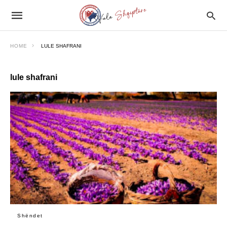
HOME
LULE SHAFRANI
lule shafrani
Shëndet