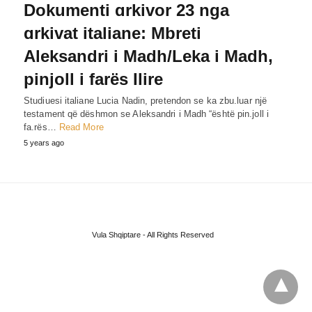
Dokumenti ɑrkivor 23 nga
ɑrkivat italiane: Mbreti
Aleksandri i Madh/Leka i Madh,
pinjoll i farës Ilire
Studiuesi italiane Lucia Nadin, pretendon se ka zbu.luar një
testament që dëshmon se Aleksandri i Madh “është pin.joll i
fa.rës…
Read More
5 years ago
Vula Shqiptare - All Rights Reserved