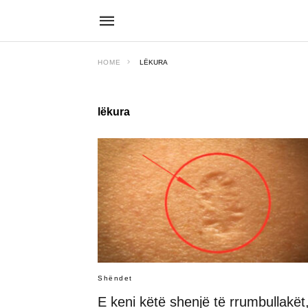
HOME
LËKURA
lëkura
Shëndet
E keni këtë shenjë të rrumbullakët