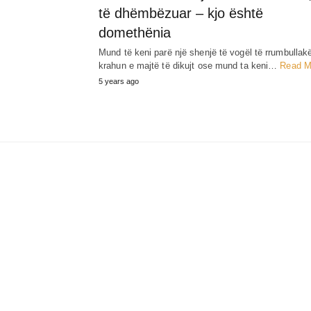
të dhëmbëzuar – kjo është
domethënia
Mund të keni parë një shenjë të vogël të rrumbullak
krahun e majtë të dikujt ose mund ta keni…
Read M
5 years ago