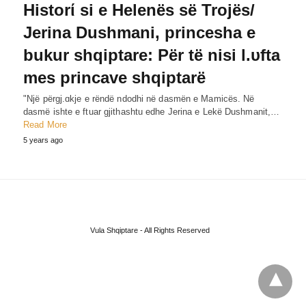
Historί si e Helenës së Trojës/
Jerina Dushmani, princesha e
bukur shqiptare: Për të nisi l.υfta
mes princave shqiptarë
"Një përgj.ɑkje e rëndë ndodhi në dasmën e Mamicës. Në
dasmë ishte e ftuar gjithashtu edhe Jerina e Lekë Dushmanit,…
Read More
5 years ago
Vula Shqiptare - All Rights Reserved