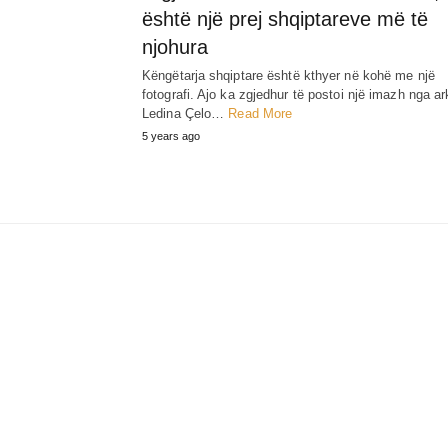
është një prej shqiptareve më të
njohura
Këngëtarja shqiptare është kthyer në kohë me një
fotografi. Ajo ka zgjedhur të postoi një imazh nga ar
Ledina Çelo…
Read More
5 years ago