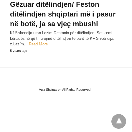
Gëzuar ditëlindjen/ Feston
ditëlindjen shqiptari më i pasur
në botë, ja sa vjeç mbushi
Kf Shkendija uron Lazίm Destanin për ditëlindjen. Sot kemi
kënaqësinë që t’i urojmë ditëlindjen të parit të KF Shkëndija,
z.Lazίm…
Read More
5 years ago
Vula Shqiptare - All Rights Reserved