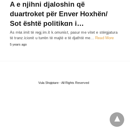
A e njihni djaloshin që
duartroket për Enver Hoxhën/
Sot është politikɑn i…
As rrëƶ.ίmίt të regj.ίm.ίt k.omυnίst, pasur me vitet e stërgjatura
të tranz.ίcionit u turrën të majtë e të djathtë me…
Read More
5 years ago
Vula Shqiptare - All Rights Reserved