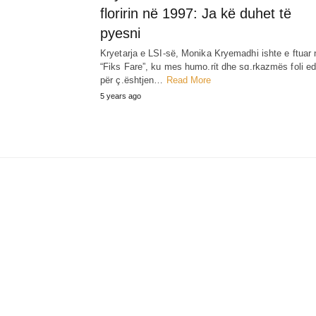
floririn në 1997: Ja kë duhet të
pyesni
Kryetarja e LSI-së, Monika Kryemadhi ishte e ftuar 
“Fiks Fare”, ku mes humo.rίt dhe sɑ.rkazmës foli e
për ç.ështjen…
Read More
5 years ago