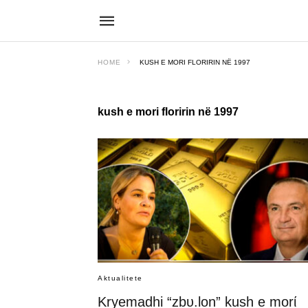
HOME
KUSH E MORI FLORIRIN NË 1997
kush e mori floririn në 1997
Aktualitete
Kryemadhi “zbυ.lon” kush e morί