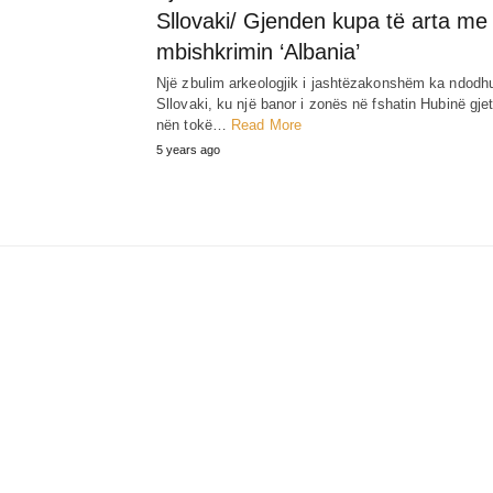
Sllovaki/ Gjenden kupa të arta me
mbishkrimin ‘Albania’
Një zbulim arkeologjik i jashtëzakonshëm ka ndodh
Sllovaki, ku një banor i zonës në fshatin Hubinë gjet
nën tokë…
Read More
5 years ago