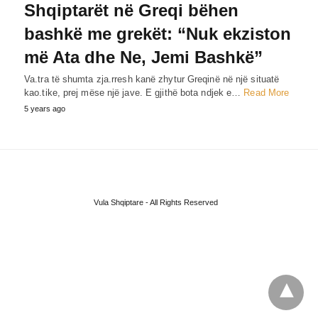
Shqiptarët në Greqi bëhen
bashkë me grekët: “Nuk ekziston
më Ata dhe Ne, Jemi Bashkë”
Va.tra të shumta zja.rresh kanë zhytur Greqinë në një situatë
kao.tike, prej mëse një jave. E gjithë bota ndjek e…
Read More
5 years ago
Vula Shqiptare - All Rights Reserved