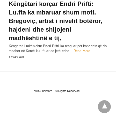
Këngëtari korçar Endri Prifti:
Lu.fta ka mbaruar shum moti.
Bregoviç, artist i nivelit botëror,
hajdeni dhe shijojeni
madhështinë e tij,
Këngëtari i mirënjohur Endri Prifti ka reaguar për koncertin që do
mbahet në Korçë ku i ftuar do jetë edhe…
Read More
5 years ago
Vula Shqiptare - All Rights Reserved