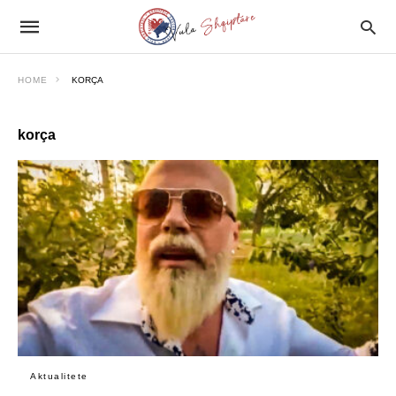
HOME
KORÇA
korça
Aktualitete