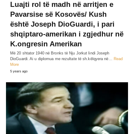
Luajti rol të madh në arritjen e
Pavarsise së Kosovës/ Kush
është Joseph DioGuardi, i pari
shqiptaro-amerikan i zgjedhur në
K.ongresin Amerikan
Më 20 shtator 1940 në Bronks të Nju Jorkut lindi Joseph
DioGuardi. Ai u diplomua me rezultate të sh.kēlqyera në…
Read
More
5 years ago