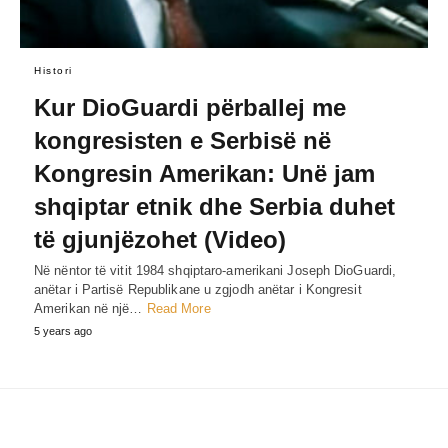
Histori
Kur DioGuardi përballej me
kongresisten e Serbisë në
Kongresin Amerikan: Unë jam
shqiptar etnik dhe Serbia duhet
të gjunjëzohet (Video)
Në nëntor të vitit 1984 shqiptaro-amerikani Joseph DioGuardi,
anëtar i Partisë Republikane u zgjodh anëtar i Kongresit
Amerikan në një…
Read More
5 years ago