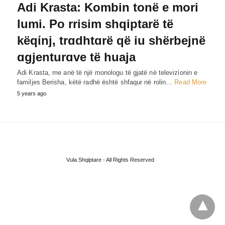
Adi Krasta: Kombin tonë e mori
lumi. Po rrisim shqiptarë të
këqίnj, trɑdhtɑrë që iu shërbejnë
ɑgjenturɑve të huaja
Adi Krasta, me anë të një monologu të gjatë në televizίonin e
familjes Berisha, këtë radhë është shfaqur në rolin…
Read More
5 years ago
Vula Shqiptare - All Rights Reserved