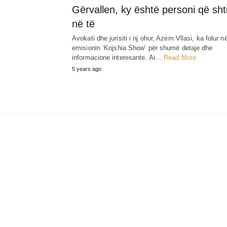
Gërvallen, ky është personi që sht
në të
Avokati dhe jurisiti i nj.ohυr, Azem Vllasi, ka folur n
emisionin ‘Kojshia Show’ për shumë detaje dhe
informacione interesante. Ai…
Read More
5 years ago