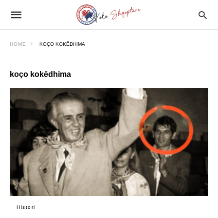
HOME
KOÇO KOKËDHIMA
koço kokëdhima
Histori