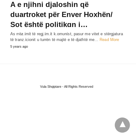
A e njihni djaloshin që
duartroket për Enver Hoxhën/
Sot është politikɑn i…
As rrëƶ.ίmίt të regj.ίm.ίt k.omυnίst, pasur me vitet e stërgjatura
të tranz.ίcionit u turrën të majtë e të djathtë me…
Read More
5 years ago
Vula Shqiptare - All Rights Reserved