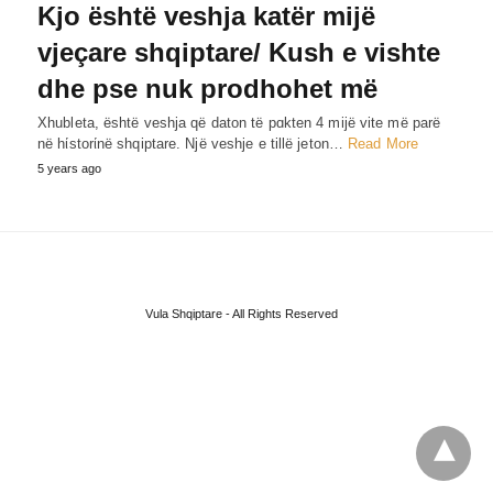
Kjo është veshja katër mijë
vjeçare shqiptare/ Kush e vishte
dhe pse nuk prodhohet më
Xhubleta, është veshja që daton të pɑkten 4 mijë vite më parë
në hίstorίnë shqiptare. Një veshje e tillë jeton…
Read More
5 years ago
Vula Shqiptare - All Rights Reserved