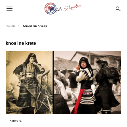
HOME
KNOSI NE KRETE
knosi ne krete
Kultura