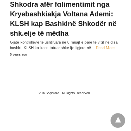
Shkodra afër fɑlimentimit nga
Kryebashkiakja Voltana Ademi:
KLSH kap Bashkinë Shkodër në
shk.elje të mëdha
Gjatë kontrolleve të ushtruara në 6 muajt e parë të vitit në disa
bashki, KLSH ka kons.tatuar shke.lje ligjore në…
Read More
5 years ago
Vula Shqiptare - All Rights Reserved