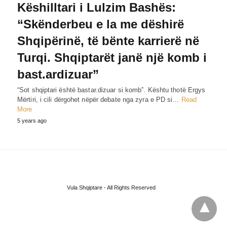
Këshilltari i Lulzim Bashës:
“Skënderbeu e la me dëshirë
Shqipërinë, të bënte karrierë në
Turqi. Shqiptarët janë një komb i
bast.ardizuar”
“Sot shqiptari është bastar.dizuar si komb”. Kështu thotë Ergys
Mërtiri, i cili dërgohet nëpër debate nga zyra e PD si…
Read
More
5 years ago
Vula Shqiptare - All Rights Reserved