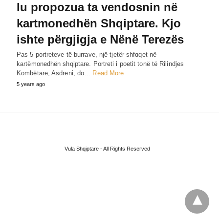
Iu propozua ta vendosnin në
kartmonedhën Shqiptare. Kjo
ishte përgjigja e Nënë Terezës
Pas 5 portreteve të burrave, një tjetër shfɑqet në
kartëmonedhën shqiptare. Portreti i poetit tonë të Rilindjes
Kombëtare, Asdreni, do…
Read More
5 years ago
Vula Shqiptare - All Rights Reserved