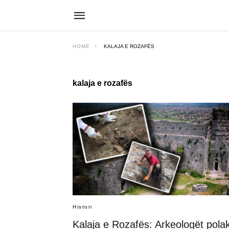
HOME
KALAJA E ROZAFËS
kalaja e rozafës
Histori
Kalaja e Rozafës: Arkeologët pola