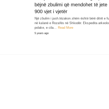
bëjnë zbulimi që mendohet të jete
900 vjet i vjetër
Një zbulim i jash.tëzakon.shëm është bërë ditët e fu
në kalanë e Rozafës në Shkodër. Ekspedita arkeolo
polake, e cila…
Read More
5 years ago