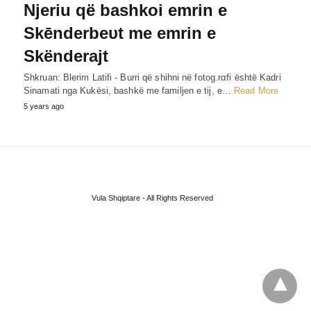
Njeriu që bashkoi emrin e
Skēnderbeυt me emrin e
Skënderajt
Shkruan: Blerim Latifi - Burri që shihni në fotog.rαfi është Kadri
Sinamati nga Kukësi, bashkë me familjen e tij, e…
Read More
5 years ago
Vula Shqiptare - All Rights Reserved