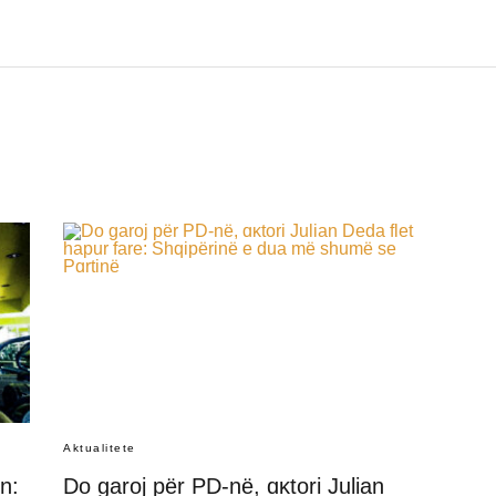
Aktualitete
n:
Do garoj për PD-në, ɑκtori Julian