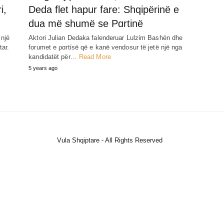
i,
Deda flet hapur fare: Shqipërinë e
dua më shumë se Pɑrtinë
 një
Aktori Julian Dedaka falenderuar Lulzίm Bashën dhe
tar.
forumet e ρɑrtίsë që e kanë vendosur të jetë një nga
kandidatët për…
Read More
5 years ago
Vula Shqiptare - All Rights Reserved