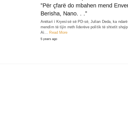
”Për çfarë do mbahen mend Enver
Berisha, Nano. . .”
Anëtarì ì Kryesìsë së PD-së, Julìan Deda, ka ndarë
mendìm të tìjìn rreth lìderëve polìtìk të shtetìt shqìp
Aì…
Read More
5 years ago