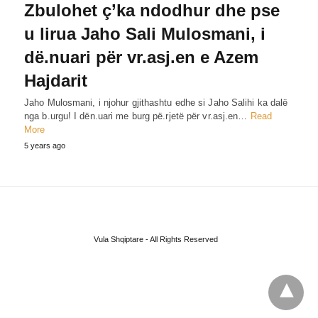
Zbulohet ç’ka ndodhur dhe pse
u lirua Jaho Sali Mulosmani, i
dë.nuari për vr.asj.en e Azem
Hajdarit
Jaho Mulosmani, i njohur gjithashtu edhe si Jaho Salihi ka dalë
nga b.urgu! I dën.uari me burg pë.rjetë për vr.asj.en…
Read
More
5 years ago
Vula Shqiptare - All Rights Reserved