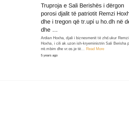
Truproja e Sali Berishës i dërgon
porosi djalit të patriotit Remzi Hox
dhe i tregon që tr.upί u ho.dh në d
dhe …
Ardian Hoxha, djali i biznesmenit të zhd.ukur Remzi
Hoxha, i cili ak.uzon ish-kryeministrin Sali Berisha 
rrë.mbim dhe vr.ɑs.je të…
Read More
5 years ago