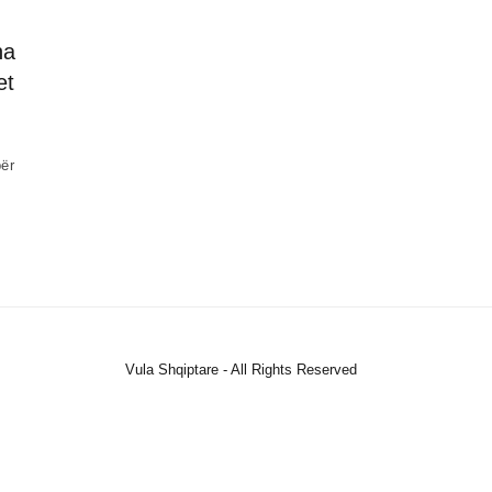
ha
et
për
Vula Shqiptare - All Rights Reserved