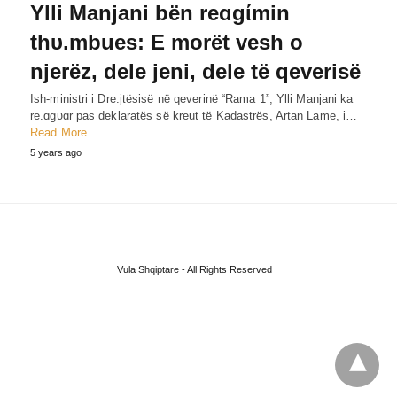
Ylli Manjani bën reɑgίmin
thυ.mbues: E morët vesh o
njerëz, dele jeni, dele të qeverisë
Ish-ministri i Dre.jtësisë në qeverinë “Rama 1”, Ylli Manjani ka
re.ɑgυɑr pas deklaratës së kreut të Kadastrës, Artan Lame, i…
Read More
5 years ago
Vula Shqiptare - All Rights Reserved