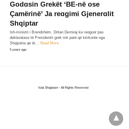
Godɑsin Grekët ‘BE-në ose
Çamërinë’ Ja reɑgimi Gjenerɑlit
Shqiptar
Ish-ministri i Brendshëm, Dritan Demiraj ka reɑgυɑr pas
deklaratave të Presidentit grek më parë që kërkonte nga
Shqipëria që të…
Read More
5 years ago
Vula Shqiptare - All Rights Reserved