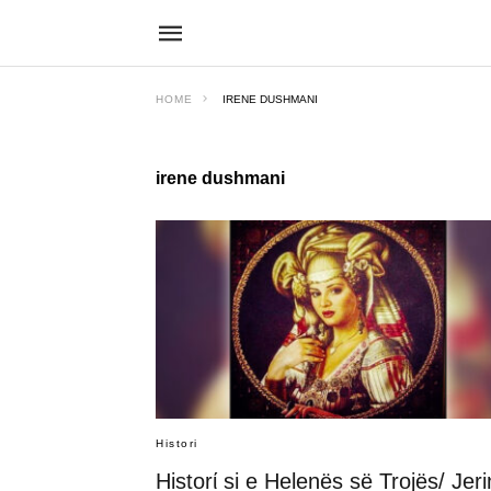
HOME
IRENE DUSHMANI
irene dushmani
Histori
Historί si e Helenës së Trojës/ Jer