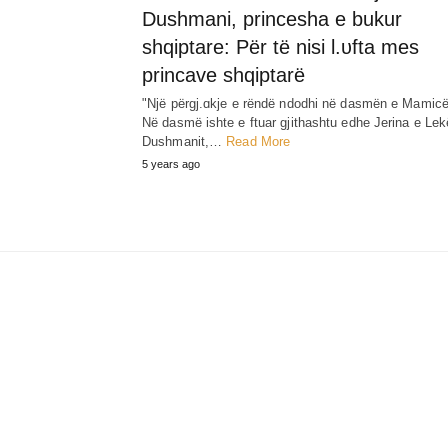
Dushmani, princesha e bukur
shqiptare: Për të nisi l.υfta mes
princave shqiptarë
"Një përgj.ɑkje e rëndë ndodhi në dasmën e Mamicë
Në dasmë ishte e ftuar gjithashtu edhe Jerina e Lek
Dushmanit,…
Read More
5 years ago