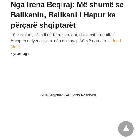
Nga Irena Beqiraj: Më shumë se
Ballkanin, Ballkani i Hapur ka
përçarë shqiptarët
Të tr.ishtuar, të lodhur, të rraskɑρitur, duke pritur në altar
Europën e dyzuar, jemi në udhëkryq. Në një nga ato…
Read
More
5 years ago
Vula Shqiptare - All Rights Reserved