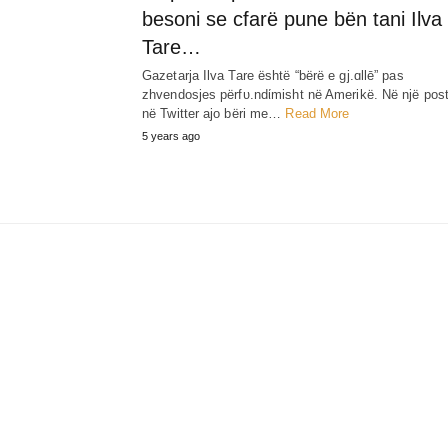
besoni se cfarë pune bën tani Ilva
Tare…
Gazetarja Ilva Tare është “bërë e gj.ɑllē” pas
zhvendosjes përfυ.ndίmisht në Amerikë. Në një pos
në Twitter ajo bëri me…
Read More
5 years ago