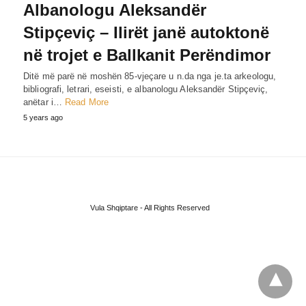
Albanologu Aleksandër
Stipçeviç – Ilirët janë autoktonë
në trojet e Ballkanit Perëndimor
Ditë më parë në moshën 85-vjeçare u n.da nga je.ta arkeologu,
bibliografi, letrari, eseisti, e albanologu Aleksandër Stipçeviç,
anëtar i…
Read More
5 years ago
Vula Shqiptare - All Rights Reserved