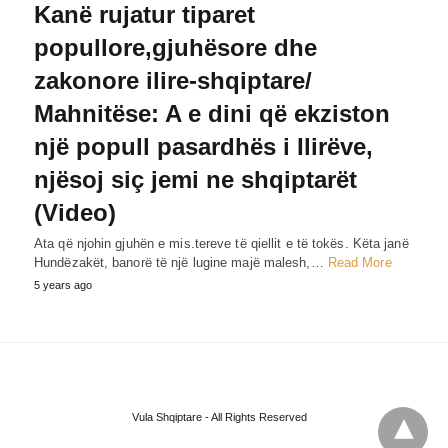
Kanë rujatur tiparet
popullore,gjuhësore dhe
zakonore ilire-shqiptare/
Mahnitëse: A e dini që ekziston
një popull pasardhës i Ilirëve,
njësoj siç jemi ne shqiptarët
(Video)
Ata që njohin gjuhën e mis.tereve të qiellit e të tokës. Këta janë
Hundëzakët, banorë të një lugine majë malesh,…
Read More
5 years ago
Vula Shqiptare - All Rights Reserved