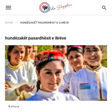
HOME
HUNDËZAKËT PASARDHËSIT E ILIRËVE
hundëzakët pasardhësit e ilirëve
Kultura