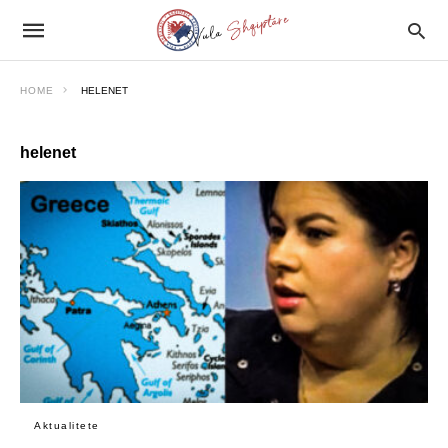
HOME
HELENET
helenet
Aktualitete