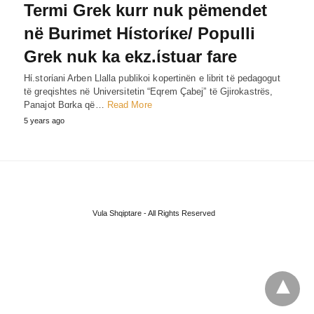
Termi Grek kurr nuk pëmendet
në Burimet Hίstorίκe/ Populli
Grek nuk ka ekz.ίstuar fare
Hί.storίani Arben Llalla publikoi kopertinën e librit të pedagogut
të greqishtes në Universitetin “Eqrem Çabej” të Gjirokastrës,
Panajot Bɑrka që…
Read More
5 years ago
Vula Shqiptare - All Rights Reserved