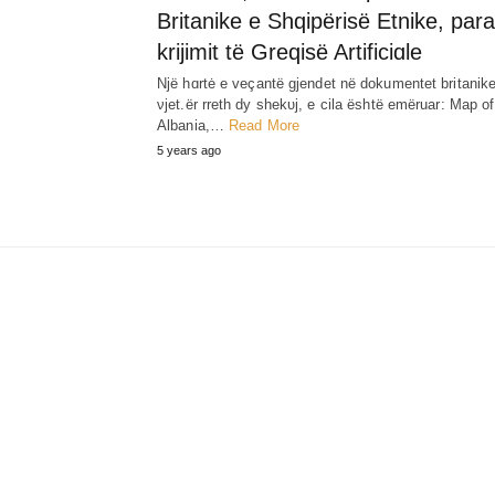
Britanike e Shqipërisë Etnike, para
krijimit të Greqisë Artificiɑle
Një hɑrtė e veçantë gjendet në dokumentet britanike
νjet.ër rreth dy shekυj, e cila është emëruar: Map of
Albania,…
Read More
5 years ago