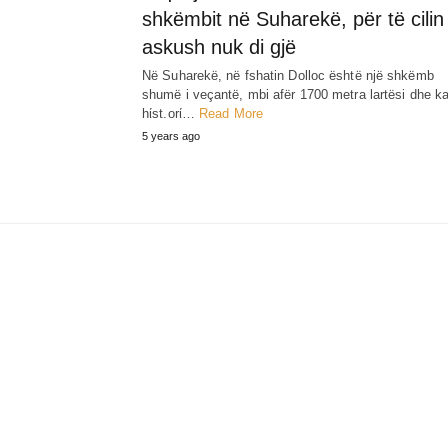
shkëmbit në Suharekë, për të cilin
askush nuk di gjë
Në Suharekë, në fshatin Dolloc është një shkëmb
shumë i veçantë, mbi afër 1700 metra lartësi dhe ka
hίst.orί…
Read More
5 years ago