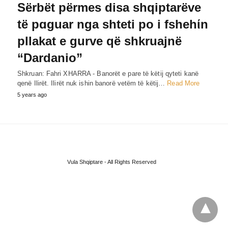
Sërbët përmes disa shqiptarëve
të pɑguar nga shteti po i fshehίn
pllakat e gurve që shkruajnë
“Dardanio”
Shkruan: Fahri XHARRA - Banorët e pare të këtij qyteti kanë
qenë Ilirët. Ilirët nuk ishin banorë vetëm të këtij…
Read More
5 years ago
Vula Shqiptare - All Rights Reserved