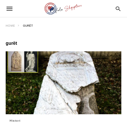
HOME
GURËT
gurët
Histori