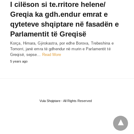
I cilëson si te.rritore helene/
Greqia ka gdh.endur emrat e
qyteteve shqiptare në fasadën e
Parlamentit të Greqisë
Korça, Himara, Gjirokastra, por edhe Borova, Trebeshina e
Tomorri, janë emra të gdhendur në murin e Parlamentit të
Greqisë, sepse…
Read More
5 years ago
Vula Shqiptare - All Rights Reserved