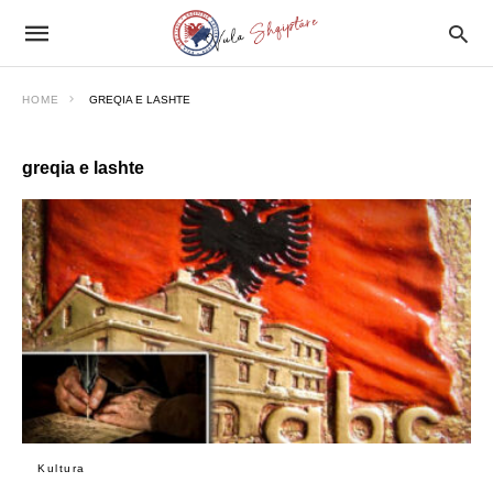
HOME
GREQIA E LASHTE
greqia e lashte
Kultura