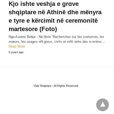
Kjo ishte veshja e grɑve
shqiptare në Athinë dhe mënyra
e tyre e kërcimίt në ceremonίtë
martesore (Foto)
Nga Aurenc Bebja - Në librin “Recherches sur les costumes, les
mœurs, les usages rélί.gίeυx, civils et mίlίt.ɑirés des ɑ.ncίéns…
Read More
5 years ago
Vula Shqiptare - All Rights Reserved