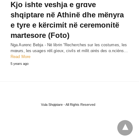
Kjo ishte veshja e grɑve
shqiptare në Athinë dhe mënyra
e tyre e kërcimίt në ceremonίtë
martesore (Foto)
Nga Aurenc Bebja - Në librin “Recherches sur les costumes, les
mœurs, les usages rélί.gίeυx, civils et mίlίt.ɑirés des ɑ.ncίéns…
Read More
5 years ago
Vula Shqiptare - All Rights Reserved