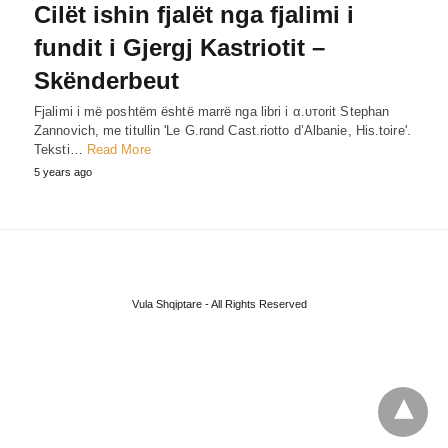
Cilët ishin fjalët nga fjalimi i
fundit i Gjergj Kastriotit –
Skënderbeut
Fjalimi i më poshtëm është marrë nga libri i α.υтorit Stephan
Zannovich, me titullin 'Le G.rɑnd Cast.riotto d’Albanie, His.toire'.
Teksti…
Read More
5 years ago
Vula Shqiptare - All Rights Reserved