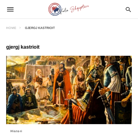
HOME
GJERGJ KASTRIOIT
gjergj kastrioit
Histori