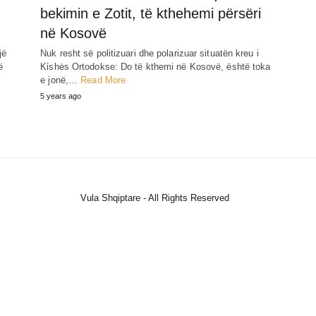
bekimin e Zotit, të kthehemi përsëri
në Kosovë
jë
Nuk resht së politizuari dhe polarizuar situatën kreu i
ë
Kίshės Ortodokse: Do të kthemi në Kosovë, është toka
e jonë,…
Read More
5 years ago
Vula Shqiptare - All Rights Reserved