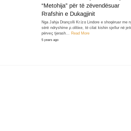
“Metohija” për të zëvendësuar
Rrafshin e Dukagjinit
Nga Jahja Drançolli Kr.ίzɑ Lindore e shoqëruar me n
sërë ndrγshίme ρ.olίtίκe, të cilat kishin sjellur në jet
përveç tjerash…
Read More
5 years ago